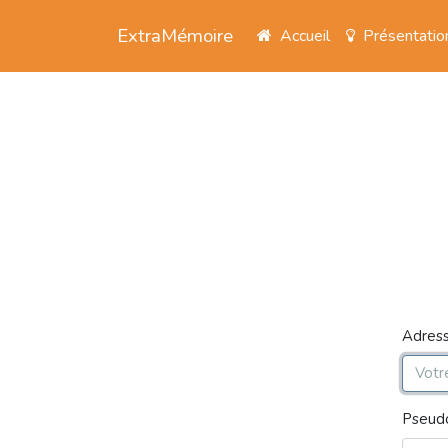
ExtraMémoire
Accueil
Présentatio
Adress
Pseud