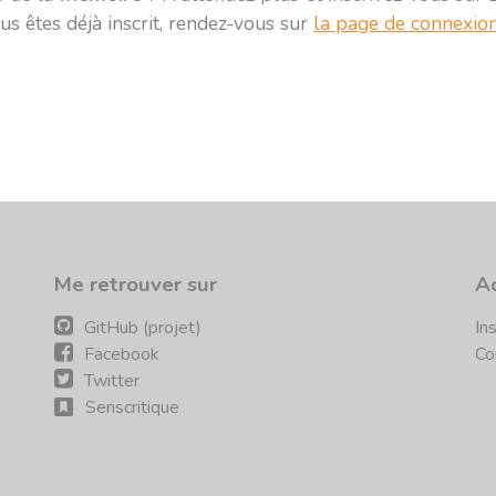
ous êtes déjà inscrit, rendez-vous sur
la page de connexio
Me retrouver sur
A
GitHub (projet)
In
Facebook
Co
Twitter
Senscritique